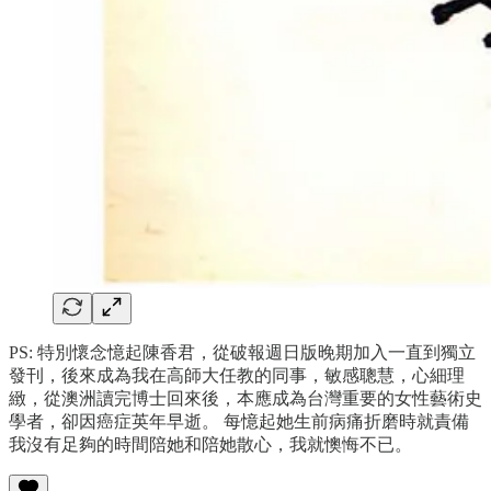
PS: 特別懷念憶起陳香君，從破報週日版晚期加入一直到獨立
發刊，後來成為我在高師大任教的同事，敏感聰慧，心細理
緻，從澳洲讀完博士回來後，本應成為台灣重要的女性藝術史
學者，卻因癌症英年早逝。 每憶起她生前病痛折磨時就責備
我沒有足夠的時間陪她和陪她散心，我就懊悔不已。