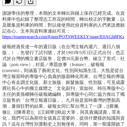
謝謝學佳的整理，本期的文本轉出與鏈上保存已經完成。在資
料庫中也紀錄了整理志工所花的時間，轉出校正的字數量，以
及匯集資料庫的時間，對以後使用此份資料庫的人們來說應銘
記在心。文本與資料庫連結可見：
https://roamresearch.com/#/app/POTSWEEKLY/page/E0AGh8FKs
破報經過長達一年的週日版（在台灣立報內週六、週日八個
版，），先發行了試刊號，才於1995年9月3日正式出刊，也正
式於台灣的獨立書店販售，定價30元新台幣。確立了形式：社
論（pots view）, 封面／專題故事（feature）, 破報報
(currents)，則涵蓋了藝術文化、性別與知識生活。大抵是從台
灣立報當時的專版中心負責的版面轉化而來。台灣立報的專版
中心有走調文化版、新士族版、銀髮族版、性別版，可見成露
茜社長心中的獨立媒體之「文化副刊」當如何。時任專版中心
主任的黃孫權轉任破報總編輯，與專版中心同仁協力推出了獨
立販售的「台灣立報週日版」。九月份是當時臺灣的墮胎高
潮，暑假狂野的結果。破報女同仁幫台灣上了一課，[[蔡佩
修]]、[[陳香君]]、[[王錦華]]執起大筆，與其責備譴責，罪名
化，我們可以為那些女孩真正需要的，提供什麼樣的知識與資
訊？這在台灣性別運動史上別無僅有。同時，第一期還開啟了