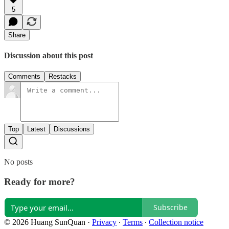
5
Share
Discussion about this post
Comments
Restacks
Top
Latest
Discussions
No posts
Ready for more?
Subscribe
© 2026 Huang SunQuan
·
Privacy
∙
Terms
∙
Collection notice