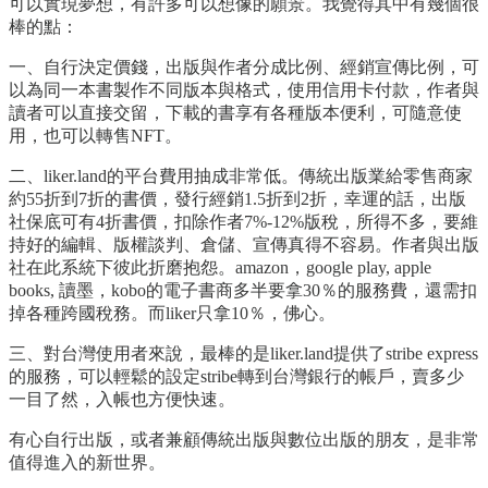
可以實現夢想，有許多可以想像的願景。我覺得其中有幾個很
棒的點：
一、自行決定價錢，出版與作者分成比例、經銷宣傳比例，可
以為同一本書製作不同版本與格式，使用信用卡付款，作者與
讀者可以直接交留，下載的書享有各種版本便利，可隨意使
用，也可以轉售NFT。
二、liker.land的平台費用抽成非常低。傳統出版業給零售商家
約55折到7折的書價，發行經銷1.5折到2折，幸運的話，出版
社保底可有4折書價，扣除作者7%-12%版稅，所得不多，要維
持好的編輯、版權談判、倉儲、宣傳真得不容易。作者與出版
社在此系統下彼此折磨抱怨。amazon，google play, apple
books, 讀墨，kobo的電子書商多半要拿30％的服務費，還需扣
掉各種跨國稅務。而liker只拿10％，佛心。
三、對台灣使用者來說，最棒的是liker.land提供了stribe express
的服務，可以輕鬆的設定stribe轉到台灣銀行的帳戶，賣多少
一目了然，入帳也方便快速。
有心自行出版，或者兼顧傳統出版與數位出版的朋友，是非常
值得進入的新世界。