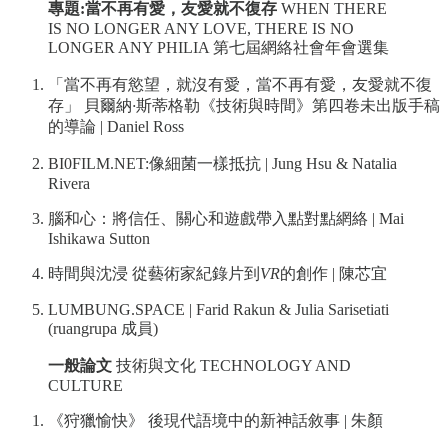
專題:當不再有愛，友愛就不復存
WHEN THERE
IS NO LONGER ANY LOVE, THERE IS NO
LONGER ANY PHILIA 第七屆網絡社會年會選集
「當不再有慾望，就沒有愛，當不再有愛，友愛就不復
存」 貝爾納
·
斯蒂格勒《技術與時間》第四卷未出版手稿
的導論 | Daniel Ross
BI0FILM.NET:像細菌一樣抵抗 | Jung Hsu & Natalia
Rivera
腦和心：將信任、關心和遊戲帶入點對點網絡 | Mai
Ishikawa Sutton
時間與沈浸 從藝術家紀錄片到
VR
的創作 | 陳芯宜
LUMBUNG.SPACE | Farid Rakun & Julia Sarisetiati
(ruangrupa 成員)
一般論文
技術與文化 TECHNOLOGY AND
CULTURE
《狩獵愉快》 後現代語境中的新神話敘事 | 朱顏