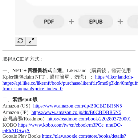
取得ACID的方式：
一、
NFT＋四種書格式自選
。Liker.land（購買後，需要使用
Kpler錢包claim NFT，過程簡單，勿慌）：
https://liker.land/zh-
https://api.like.co/likernft/book/purchase/likenft1r5me9g3kln40m
from=sunquan&price_index=0
二、
繁體epub版
Amazon (US）
https://www.amazon.com/dp/B0CBDBR5N5
Amazon (JP）
https://www.amazon.co.jp/dp/B0CBDBR5N5
台灣讀墨(Readmoo）
https://readmoo.com/book/2202803720001
KOBO
https://www.kobo.com/tw/en/ebook/m3PCe_nnuDO-
ejFhADSwjA
Google Play Books
https://play.google.com/store/books/details?