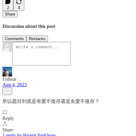
2
4
Share
Discussion about this post
Comments
Restacks
Fishear
Aug 4, 2023
所以題目到底是有愛不復存還是友愛不復存？
Reply
Share
1 reply by Huang SunQuan