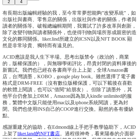
2
4
有長期出版編輯經驗的我，至今常常夢想能夠”改變系統”，如
出版社與書商、零售店的關係，出版社與作者的關係，作者與
讀者的關係等。破報總編輯期間，我嘗試了許多改革與創新，
除了改變刊物與讀者關係外，也使得刊物與場所形成親密的造
文化的夥同關係。liker.lind所建立的ICSN以及NFT BOOK 顯
然是非常珍貴、獨特而有遠見的。
ACID應該是我人生下半場。思考出版禁令（政治的，商業
的，版權保護的），與無聊學術評比，昂貴封閉的資料庫後的
新嘗試。我們也已經在各書商平台上上架，全球Amazon書
店，台灣讀墨，KOBO，google play book。雖然選擇了電子書
格式是DRM-FREE（沒有數位版權保護，可以下載後在喜歡
的軟體上閱讀，也可以”借閱”給朋友）。但除了讀墨外 ，其
他平台仍會加上DRM，Amazon因為加入kindle unlimited的服
務，繁體中文版只能使用mac以及iphone系統閱讀，更為封
閉。我們也使用INS自己的COOP進行交換。顯然的各有優缺
點。
感謝重建兄的協助，在Edmond線上手把手教學協助下，ACID
上架了
liker.land的NFT書店
。過程很神奇，看來陽春的介面卻