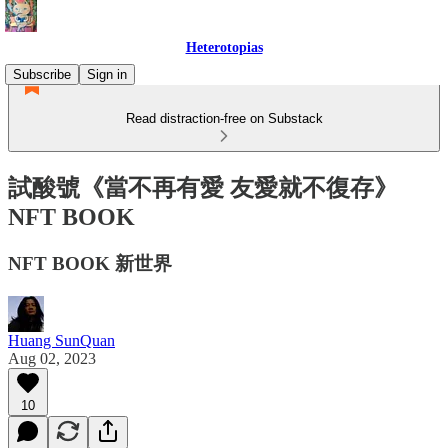
Heterotopias
Subscribe
Sign in
Read distraction-free on Substack
試酸號《當不再有愛 友愛就不復存》
NFT BOOK
NFT BOOK 新世界
Huang SunQuan
Aug 02, 2023
10