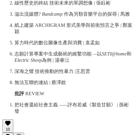
線性歷史的終結 技術未來的單調想像 | 張鈺彬
溢出流媒體?
Bandcamp
作為另類音樂平台的探尋 | 馬雅
紙上建築 ARCHIGRAM 形式美學與前衛預言之爭 | 鄭葉
穎
算力時代的數位圖像生產與消費 | 袁孟如
志願計算專案中生成藝術的維繫功能
—
以
SETI@home
和
Electric Sheep
為例 | 湯睿沄
深海之懼 技術推動的性暴力 |王思雲
無法互聯的連結 | 蔡澤銳
批評
REVIEW
把社會還給社會主義
——
評布若威《製造甘願》 | 孫彬
發
10