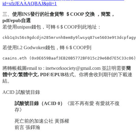
id=xfzJEAAAQBAJ&pli=1
三、
使用INS發行的社會貨幣 ＄COOP 交換 ，簡繁，
pdf/epub自選
若使用unipass錢包，可轉 6＄COOP到此地址：
ckb1q3s56s9gdcdjn285mrvnh8em8y9lwsyq87se5603e9t3dcpfagy
若使用L2 Godwoken錢包，轉 6＄COOP到
caains.eth (0x0E659Baaf3EB20B5772BF015c29e6Bd7E5C33c06)
將轉帳截圖email to : inetworksociety@gmail.com 並註明需要
簡
體中文/繁體中文, PDF/EPUB
格式。你將會收到期刊的下載連
結。
ACID 試酸號目錄
試酸號目錄（ACID 0）
《當不再有愛 有愛就不復
存》
死亡前的加速公社 黃孫權
前言 張鐸瀚