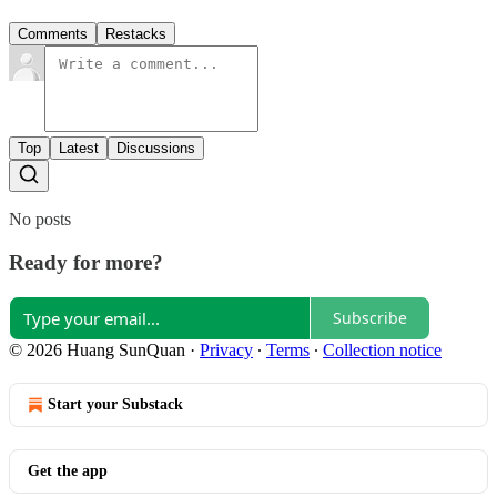
Comments
Restacks
Top
Latest
Discussions
No posts
Ready for more?
Subscribe
© 2026 Huang SunQuan
·
Privacy
∙
Terms
∙
Collection notice
Start your Substack
Get the app