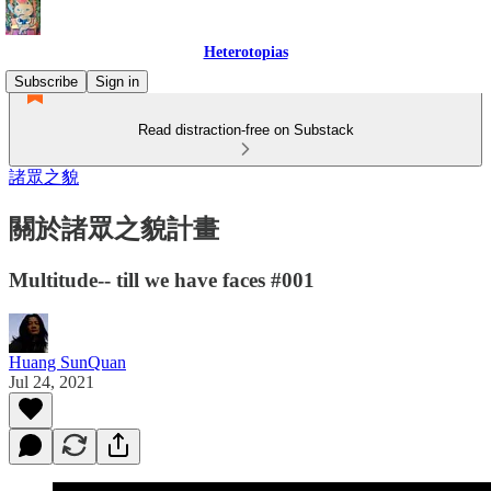
Heterotopias
Subscribe
Sign in
Read distraction-free on Substack
諸眾之貌
關於諸眾之貌計畫
Multitude-- till we have faces #001
Huang SunQuan
Jul 24, 2021