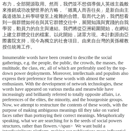
布力，全部開源取用。然而，我們並不想倡導個人英雄主義般
來推銷成功改變世界的方略，「雖萬人而吾往矣」是新自由主
義道德加上科學研發至上複雜的合體。取而代之的，我們想看
到一個群體如何在與其它群體交往中，展開知識與實踐的自我
學習，動員力的自主與連結。我們將從亞洲範圍開始，在網站
上建立群體交往的檔案。以此開始，諸眾方現。本計劃原由亞
際書院支持，現今為獨立的社會項目。由來自台灣的黃孫權教
授任統籌工作。
Innumerable words have been created to describe the social
gatherings, e.g. the people, the public, the crowds, the masses, the
multitude, the class, etc, all of which are preferably used by the top-
down power deployments. Moreover, intellectuals and populists also
express their preference for these words with almost the same
enthusiasm. With the development of network technologies, these
words have appeared on various media and meanwhile have
increasingly and brilliantly referred to totally opposite affairs, i.e.
preferences of the elites, the minority, and the bourgeoisie groups.
Now, we attempt to restructure the contents of these words, with the
purpose of making ambiguous meanings till they take on varied
faces rather than portraying their correct meanings. Metaphorically
speaking, what we are searching for is the seeds of social powers
structures, rather than flowers.</span> We want build a