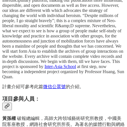
interdisciplinary platform, making our publications more influential,
dispersible, and open documents as well as free access. However,
our ideas are different with which advocates the strategy of
changing the world with individual heroism. “Despite millions of
people, I go straight bravely”; this is a complex mixture of Neo-
liberal morality and scientific R&amp;D supreme. Nevertheless,
what we expect to see is how a group of people make self-study of
knowledge and practice in association with other groups, for the
autonomousness and junction of mobilization forces have always
been a mainline of people and thoughts that we has concerned. We
will start form Asia to establish the archives of group interactions on
the website. Every archive will contain complete video records and
in-depth discussions. We begin with them, till we have faces. This
project is sponsored by
Inter-Asia School
at first step, now
becoming a independent project organized by Professor Huang, Sun
Quan.
計畫介紹可參考此篇
微信公眾號
的介紹。
項目參與人員：
黃孫權
破報總編輯，高師大跨領域藝術研究所教授，中國美
院客座教授，網路社會研究所所長。為著名的媒體行動與網絡