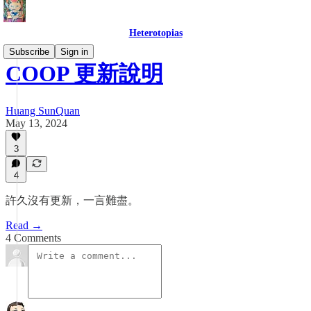
Heterotopias
Subscribe
Sign in
COOP 更新說明
Huang SunQuan
May 13, 2024
3
4
許久沒有更新，一言難盡。
Read →
4 Comments